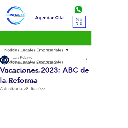
Agendar Cita
ME
NU
Entrada
Noticias Legales Empresariales
Luis Robayo
Noticias Legales Empresariales
26 dic 2022
3 min de lectura
Vacaciones 2023: ABC de
Actualidad Jurídica
la Reforma
Notas de Interés
Actualizado:
28 dic 2022