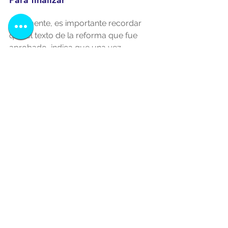
Finalmente, es importante recordar 
que el texto de la reforma que fue 
aprobado, indica que una vez 
publicada ésta, deberán aplicarse sus 
disposiciones; es decir, las y los 
trabajadores que cumplan un año de 
servicio el 1º de enero de 2023 
disfrutarán de los 12 días de 
vacaciones pagadas como mínimo y 
así subsecuentemente.
Sabemos que la reforma implica un 
gran reto financiero, administrativo e 
incluso legal por parte de los 
empleadores; desde el punto de vista 
jurídico te sugerimos revisar tus 
contratos individuales y colectivos de 